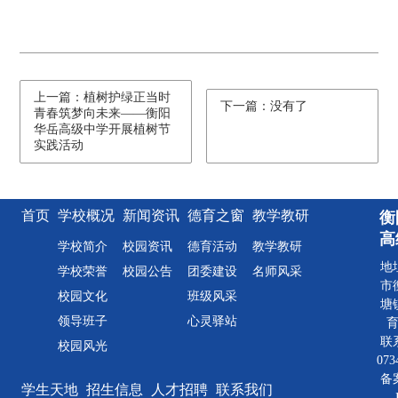
上一篇：植树护绿正当时
下一篇：没有了
青春筑梦向未来——衡阳
华岳高级中学开展植树节
实践活动
首页
学校概况
新闻资讯
德育之窗
教学教研
衡
高
学校简介
校园资讯
德育活动
教学教研
地
学校荣誉
校园公告
团委建设
名师风采
市
校园文化
班级风采
塘
领导班子
心灵驿站
联
校园风光
073
备
学生天地
招生信息
人才招聘
联系我们