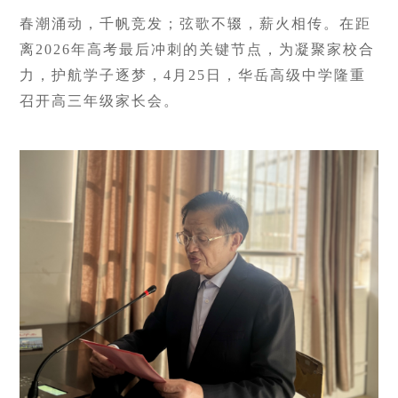
春潮涌动，千帆竞发；弦歌不辍，薪火相传。在距
离2026年高考最后冲刺的关键节点，为凝聚家校合
力，护航学子逐梦，4月25日，华岳高级中学隆重
召开高三年级家长会。