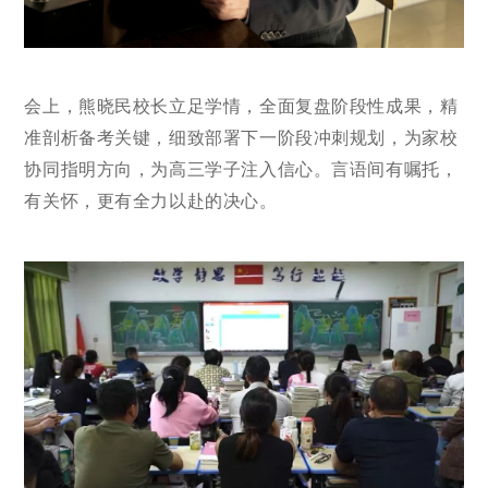
会上，熊晓民校长立足学情，全面复盘阶段性成果，精
准剖析备考关键，细致部署下一阶段冲刺规划，为家校
协同指明方向，为高三学子注入信心。言语间有嘱托，
有关怀，更有全力以赴的决心。