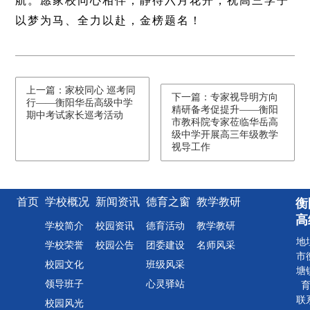
航。愿家校同心相伴，静待六月花开，祝高三学子
以梦为马、全力以赴，金榜题名！
上一篇：家校同心 巡考同
下一篇：专家视导明方向
行——衡阳华岳高级中学
精研备考促提升——衡阳
期中考试家长巡考活动
市教科院专家莅临华岳高
级中学开展高三年级教学
视导工作
首页
学校概况
新闻资讯
德育之窗
教学教研
衡
高
学校简介
校园资讯
德育活动
教学教研
地
学校荣誉
校园公告
团委建设
名师风采
市
校园文化
班级风采
塘
领导班子
心灵驿站
联
校园风光